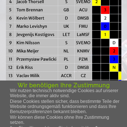
4
Jacob Thorsell
S
SVEMO
2
5
Tom Brennan
GB
ACU
3
6
Kevin Wölbert
D
DMSB
2
7
Marko Levishyn
UK
FMU
0
8
Jevgenijs Kostigovs
LET
LaMSF
1
9
Kim Nilsson
S
SVEMO
D
10
Mika Meijer
NL
KNMV
2
11
Przemysław Pawlicki
PL
PZM
3
12
Erik Riss
D
DMSB
N
13
Vaclav Milik
ACCR
CZ
2
14
Anže Grmek
AMZS
SLO
0
Wir benötigen Ihre Zustimmung
Wir nutzen technisch notwendige Cookies auf unserer
15
Piotr Pawlicki
PL
PZM
3
Website, die immer aktiv sind.
16
Dimitri Bergé
F
FFM
1
Diese Cookies stellen sicher, dass bestimmte Teile der
Website ordnungsgemäß funktionieren und dass Ihre
17
Mario Häusl
D
DMSB
1
Benutzerpräferenzen bekannt bleiben.
18
Hannah Grunwald
D
DMSB
Wir können diese Cookies ohne Ihre Zustimmung
setzen.
Bahn 1