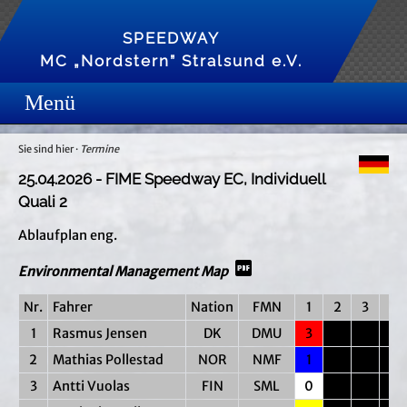
SPEEDWAY
MC „Nordstern” Stralsund e.V.
Sie sind hier ·
Termine
25.04.2026 - FIME Speedway EC, Individuell
Quali 2
Ablaufplan eng.
Environmental Management Map
Nr.
Fahrer
Nation
FMN
1
2
3
4
1
Rasmus Jensen
DK
DMU
3
2
Mathias Pollestad
NOR
NMF
1
3
Antti Vuolas
FIN
SML
0